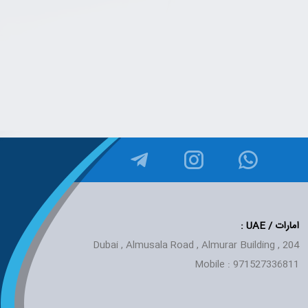
امارات / UAE
:
Dubai , Almusala Road , Almurar Building , 204
Mobile : 971527336811