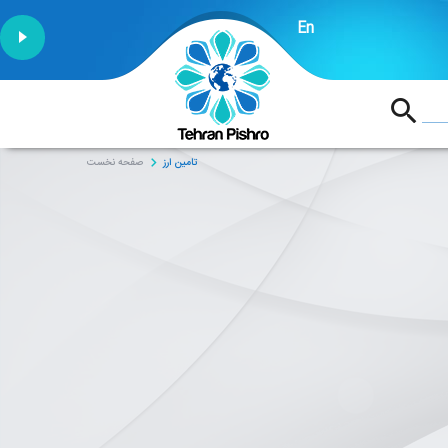
En
1:53
تامین ارز
صفحه نخست