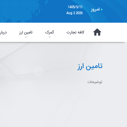
1405/5/11
امروز
Aug 2 2026
کافه تجارت
گمرک
تامین ارز
دربار
تامین ارز
توضیحات