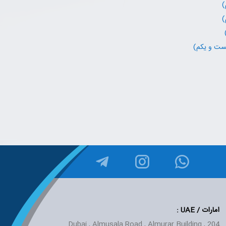
امارات / UAE
:
Dubai , Almusala Road , Almurar Building , 204