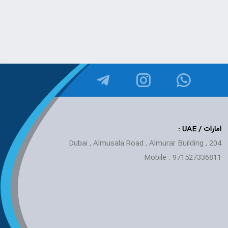
امارات / UAE
:
Dubai , Almusala Road , Almurar Building , 204
Mobile : 971527336811