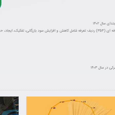
با الحاق یک تبصره به بند ۱ تصویبنامه موضوع تعیین اصلاحات تعرفه ای (۳۵۴) ردیف تعرفه شامل کاهش و ا
 در سال ۱۴۰۳