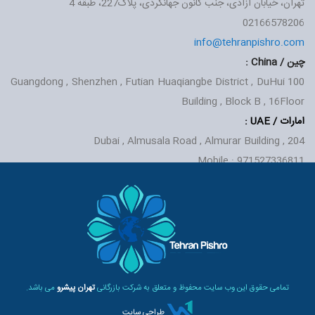
تهران، خیابان آزادی، جنب کانون جهانگردی، پلاک227، طبقه 4
02166578206
info@tehranpishro.com
چین / China :
Guangdong , Shenzhen , Futian Huaqiangbe District , DuHui
100
Building , Block B , 16Floor
امارات / UAE
:
Dubai , Almusala Road , Almurar Building , 204
Mobile : 971527336811
تمامی حقوق این وب سایت محفوظ و متعلق به شرکت بازرگانی
تهران پیشرو
می باشد.
طراحی سایت