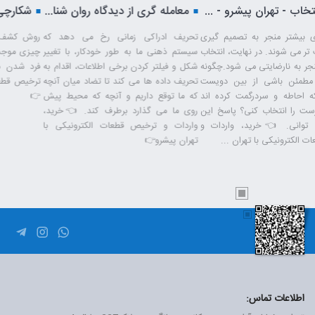
تضاد انتخاب - تهران پیشرو - شرکت ترخیص کالا
معامله گری از دیدگاه روان شناختی – تهران پیشرو – شرکت ترخیص کالا
انتخاب های بیشتر منجر به تصمیم گیری
تحریف ادراکی زمانی رخ می دهد که
های ضعیف تر می شوند. در نهایت، انتخاب
سیستم ذهنی ما به طور خودکار، با تغییر
های زیاد منجر به نارضایتی می شود.چگونه
شکل و فیلتر کردن برخی اطلاعات، اقدام به
می توانی مطمئن باشی از بین دویست
تحریف داده ها می کند تا تضاد میان آنچه
گزینه ای که احاطه و سردرگمت کرده اند
که ما توقع داریم و آنچه که محیط پیش
گزینه ی درست را انتخاب کنی؟ پاسخ این
روی ما می گذارد برطرف کند. 👈خرید،
است: نمی توانی. 👈خرید، واردات و
واردات و ترخیص قطعات الکترونیکی با
ترخیص قطعات الکترونیکی با تهران ...
تهران پیشرو👉
اطلاعات تماس: