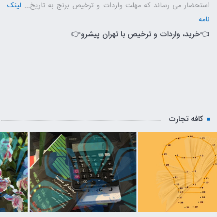
استحضار می رساند که مهلت واردات و ترخیص برنج به تاریخ...
لینک
نامه
👈
خرید، واردات و ترخیص با تهران پیشرو
👉
کافه تجارت