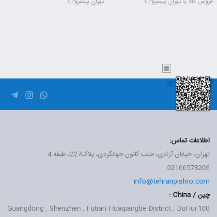
فروش کالا با تهران پیشرو👉
تهران پیشرو👉
اطلاعات تماس:
تهران، خیابان آزادی، جنب کانون جهانگردی، پلاک227، طبقه 4
02166578206
info@tehranpishro.com
چین / China :
Guangdong , Shenzhen , Futian Huaqiangbe District , DuHui
100