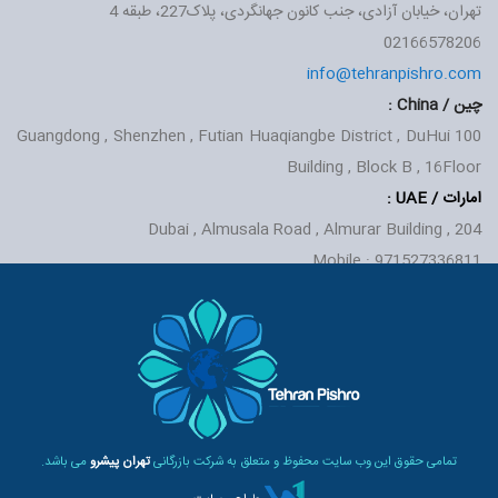
تهران، خیابان آزادی، جنب کانون جهانگردی، پلاک227، طبقه 4
02166578206
info@tehranpishro.com
چین / China :
Guangdong , Shenzhen , Futian Huaqiangbe District , DuHui
100
Building , Block B , 16Floor
امارات / UAE
:
Dubai , Almusala Road , Almurar Building , 204
Mobile : 971527336811
تمامی حقوق این وب سایت محفوظ و متعلق به شرکت بازرگانی
تهران پیشرو
می باشد.