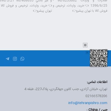
 بانكي 96/468635 1396/5/21
صادرات و واردات 96/6233662 -
خرید، واردات، ترخیص و فروش کالا با
1396/6/25 👈خرید، واردات، ترخیص و
تهران پیشرو👉
فروش کالا با تهران پیشرو👉
اطلاعات تماس:
تهران، خیابان آزادی، جنب کانون جهانگردی، پلاک227، طبقه 4
02166578206
info@tehranpishro.com
چین / China :