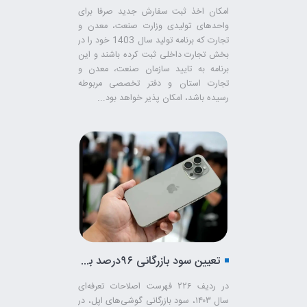
امکان اخذ ثبت سفارش جدید صرفا برای
واحدهای تولیدی وزارت صنعت، معدن و
تجارت که برنامه تولید سال 1403 خود را در
بخش تجارت داخلی ثبت کرده باشند و این
برنامه به تایید سازمان صنعت، معدن و
تجارت استان و دفتر تخصصی مربوطه
رسیده باشد، امکان پذیر خواهد بود...
تعیین سود بازرگانی ۹۶درصد برای آیفون به شرط لغو منع واردات
در ردیف ۲۲۶ فهرست اصلاحات تعرفه‌ای
سال ۱۴۰۳،‌ سود بازرگانی گوشی‌های اپل،‌ در