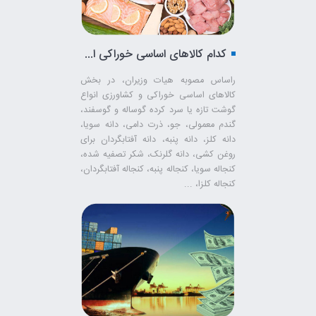
کدام کالاهای اساسی خوراکی امسال ارز ترجیحی می‌گیرند؟
راساس مصوبه هیات وزیران، در بخش
کالاهای اساسی خوراکی و کشاورزی انواع
گوشت تازه یا سرد کرده گوساله و گوسفند،
گندم معمولی، جو، ذرت دامی، دانه سویا،
دانه کلز، دانه پنبه، دانه آفتابگردان برای
روغن کشی، دانه گلرنک، شکر تصفیه شده،
کنجاله سویا، کنجاله پنبه، کنجاله آفتابگردان،
کنجاله کلزا، ...