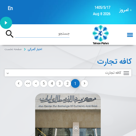
En
1405/5/17
امروز
Aug 8 2026
1:53
جستجو
خانه
اخبار گمرکی
صفحه نخست
کافه تجارت
کافه تجارت
1
>>
>
5
4
3
2