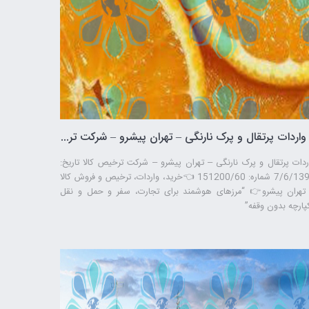
واردات پرتقال و پرک نارنگی – تهران پیشرو – شرکت ترخیص کالا
ردات پرتقال و پرک نارنگی – تهران پیشرو – شرکت ترخیص کالا تاریخ:
7/6/1397 شماره: 151200/60 👈خرید، واردات، ترخیص و فروش کالا
 تهران پیشرو👉 “مرزهای هوشمند برای تجارت، سفر و حمل ‌و نقل
پارچه بدون وقفه”