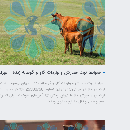
ضوابط ثبت سفارش و واردات گاو و گوساله زنده – تهران پیشرو – شرک
ترخیص کالا تاریخ: 21/1/1397 شماره: 25380/60 👈خرید، وا
ترخیص و فروش کالا با تهران پیشرو👉 “مرزهای هوشمند برای تجارت
سفر و حمل ‌و نقل یکپارچه بدون وقفه”