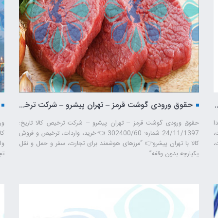
ردات لاستیک سنگین – تهران پیشرو – شرکت ترخیص کالا
حقوق ورودی گوشت قرمز – تهران پیشرو – شرکت ترخیص کالا
ا
حقوق ورودی گوشت قرمز – تهران پیشرو – شرکت ترخیص کالا تاریخ:
دات،
24/11/1397 شماره: 302400/60 👈خرید، واردات، ترخیص و فروش
،
کالا با تهران پیشرو👉 “مرزهای هوشمند برای تجارت، سفر و حمل ‌و نقل
وا
یکپارچه بدون وقفه”
تج