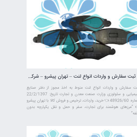
ثبت سفارش و واردات انواع لنت – تهران پیشرو – شرکت ترخیص کالا
ت سفارش و واردات انواع لنت منوط به اخذ مجوز از دفتر صنایع
شیمیایی و سلولوزی وزارت صنعت معدن و تجارت تاریخ: 22/2/1397
شماره: 48926/60 👈خرید، واردات، ترخیص و فروش کالا با تهران پیشرو
 “مرزهای هوشمند برای تجارت، سفر و حمل ‌و نقل یکپارچه بدون
فه”