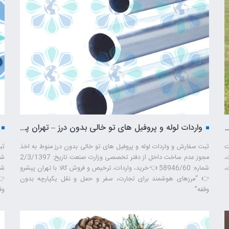
ضوابط ثبت سفارش و واردات گاو و گوساله زنده – تهران پیشرو – شرکت ترخیص کالا
واردات لوله و پروفیل های تو خالی بدون درز – تهران پیشرو – شرکت ترخیص کالا
ت
ثبت سفارش و واردات لوله و پروفیل های تو خالی بدون درز منوط به اخذ
ثب
ردات،
مجوز عدم ساخت داخل از دفتر تخصصی وزارت صنعت تاریخ: 2/3/1397
،
شماره: 58946/60 👈خرید، واردات، ترخیص و فروش کالا با تهران پیشرو
👉 “مرزهای هوشمند برای تجارت، سفر و حمل ‌و نقل یکپارچه بدون
👉
وقفه”
وق