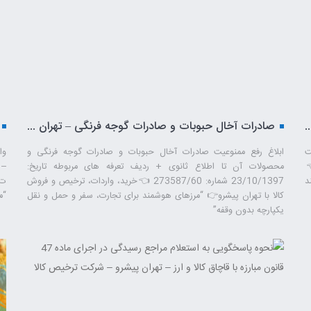
ثبت سفارش برای واردات خودروهای سواری – تهران پیشرو – شرکت ترخیص کالا
صادرات آخال حبوبات و صادرات گوجه فرنگی – تهران پیشرو – شرکت ترخیص کالا
ت
ابلاغ رفع ممنوعیت صادرات آخال حبوبات و صادرات گوجه فرنگی و
/ت56023هـ 👈
محصولات آن تا اطلاع ثانوی + ردیف تعرفه های مربوطه تاریخ:
د
23/10/1397 شماره: 273587/60 👈خرید، واردات، ترخیص و فروش
کالا با تهران پیشرو👉 “مرزهای هوشمند برای تجارت، سفر و حمل ‌و نقل
“م
یکپارچه بدون وقفه”