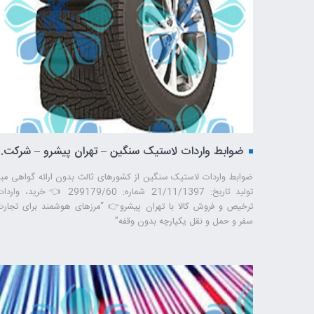
ضوابط وا
ضوابط واردات لاستیک سنگین از کشورهای ثالث بدون ارائه گواهی مبد
تولید تاریخ: 21/11/1397 شماره: 299179/60 👈خرید، وار
ترخیص و فروش کالا با تهران پیشرو👉 “مرزهای هوشمند برای تجارت
سفر و حمل ‌و نقل یکپارچه بدون وقفه”