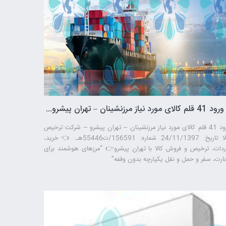
ورود 41 قلم کالای مورد نیاز مرزنشینان – تهران پیشرو – شرکت ترخیص کالا
ورود 41 قلم کالای مورد نیاز مرزنشینان – تهران پیشرو – شرکت ترخیص
کالا تاریخ: 24/11/1397 شماره: 156591/ت55446هـ 👈خرید،
ردات، ترخیص و فروش کالا با تهران پیشرو👉 “مرزهای هوشمند برای
ارت، سفر و حمل ‌و نقل یکپارچه بدون وقفه”