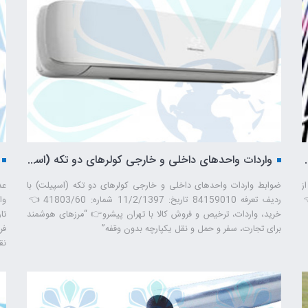
واگن و دستگاه لوله گذار – تهران پیشرو – شرکت ترخیص کالا
واردات واحدهای داخلی و خارجی کولرهای دو تکه (اسپیلت) – تهران پیشرو – شرکت ترخیص کالا
ز
ضوابط واردات واحدهای داخلی و خارجی کولرهای دو تکه (اسپیلت) با
عد
3 شماره: 145357/60 👈
ردیف تعرفه 84159010 تاریخ: 11/2/1397 شماره: 41803/60 👈
وا
خرید، واردات، ترخیص و فروش کالا با تهران پیشرو👉 “مرزهای هوشمند
برای تجارت، سفر و حمل ‌و نقل یکپارچه بدون وقفه”
فر
نق