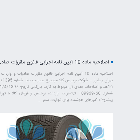
اصلاحیه ماده 10 آیین نامه اجرایی قانون مقررات صادرات و واردات
تهران پیشرو – شرکت ترخیص کال
16هـ و اصلاحات بعدی آن مربوط به کارت بازرگانی تاریخ: 7
شماره: 109969/60 👈خرید، واردات، ترخیص و فروش کالا با تهر
پیشرو👉 “مرزهای هوشمند برای تجارت، سفر ...