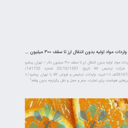
واردات مواد اولیه بدون انتقال ارز تا سقف ۳۰۰ میلیون دلار – تهران پیشرو – شرکت ترخیص کالا
واردات مواد اولیه بدون انتقال ارز تا سقف ۳۰۰ میلیون دلار – تهران پیشرو
– شرکت ترخیص کالا تاریخ: 25/10/1397 شماره: 141735/
ت56167هـ 👈خرید، واردات، ترخیص و فروش کالا با تهران پیشرو👉
رزهای هوشمند برای تجارت، سفر و حمل ‌و نقل یکپارچه بدون وقفه”