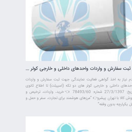
ثبت سفارش و واردات واحدهای داخلی و خارجی کولر های دو تکه (اسپیلت) – تهران پیشرو – شرکت ترخیص کالا
م نیاز به اخذ گواهی فعالیت نمایندگی جهت ثبت سفارش و واردات
حدهای داخلی و خارجی کولر های دو تکه (اسپیلت) تا اطلاع ثانوی
تاریخ: 27/3/1397 شماره: 78493/60 👈خرید، واردات، ترخیص و
وش کالا با تهران پیشرو👉 “مرزهای هوشمند برای تجارت، سفر و حمل ‌و
ل یکپارچه بدون وقفه”