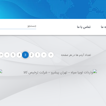
جستجو
ه ما
تماس با ما
3
تعداد آیتم ها در هر صفحه
>>
>
5
4
2
1
<